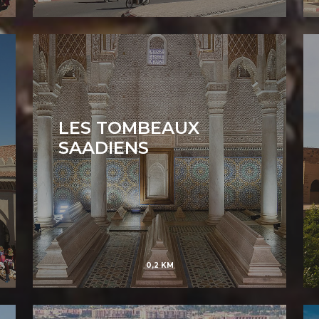
LES TOMBEAUX
SAADIENS
0,2 KM